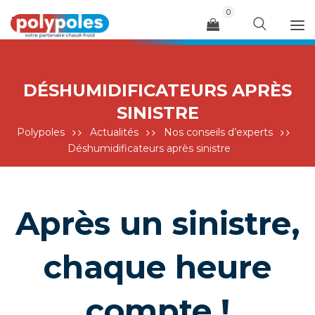
0
Menu
DÉSHUMIDIFICATEURS APRÈS
SINISTRE
Polypoles
Actualités
Nos conseils d’experts
Déshumidificateurs après sinistre
Après un sinistre,
chaque heure
compte !