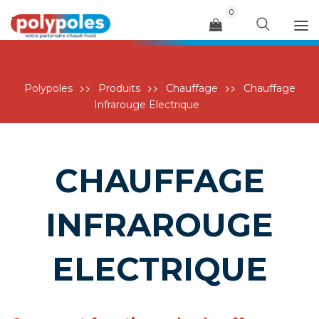
0
Menu
Polypoles
Produits
Chauffage
Chauffage
Infrarouge Electrique
CHAUFFAGE
INFRAROUGE
ELECTRIQUE