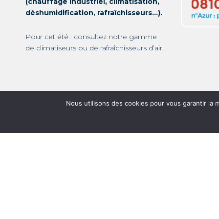
(chauffage industriel, climatisation,
déshumidification, rafraîchisseurs…).
Pour cet été : consultez notre gamme
de
climatiseurs
ou de
rafraîchisseurs d’air
.
Nous utilisons des cookies pour vous garantir la m