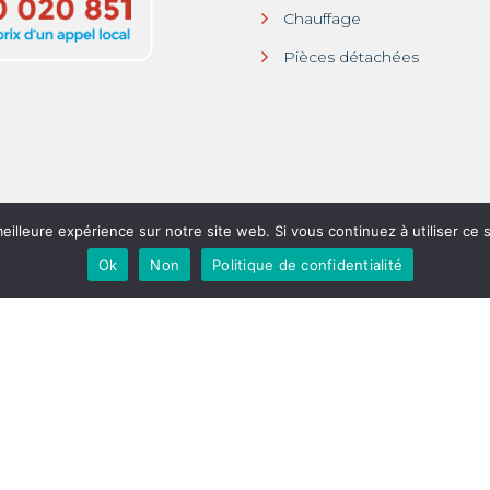
Chauffage
Pièces détachées
eilleure expérience sur notre site web. Si vous continuez à utiliser ce
Ok
Non
Politique de confidentialité
Mentions légales
- © copyrights 2020, tous droits réservés
English
(
Anglais
)
Español
(
Espagnol
)