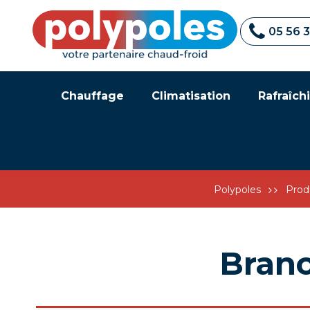
05 56 
Chauffage
Climatisation
Rafraîchi
Polypoles
Prod
Branc