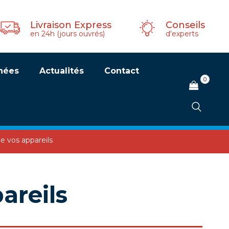
Livraison Express
Conseils
en 24h (jours ouvrés)
d'experts
hées
Actualités
Contact
0
 vos appareils
areils