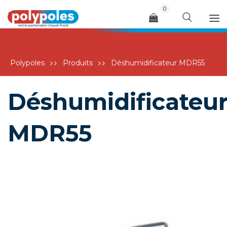
0
Menu
Polypoles
Produits
Déshumidificateur MDR55
Déshumidificateu
MDR55