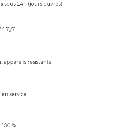
s
sous 24h (jours ouvrés)
4 7j/7
s
, appareils résistants
e en service
t 100 %