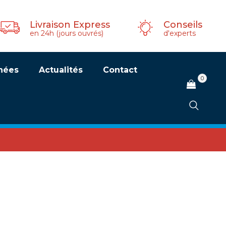
Livraison Express
Conseils
en 24h (jours ouvrés)
d'experts
hées
Actualités
Contact
0