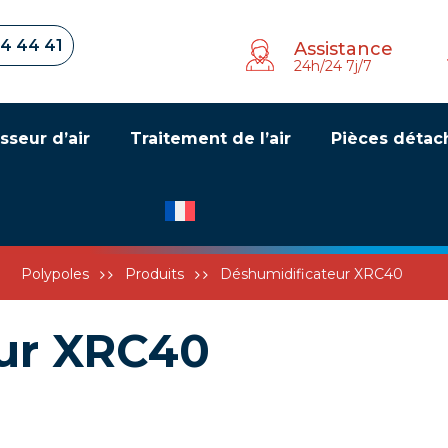
34 44 41
Assistance
24h/24 7j/7
sseur d’air
Traitement de l’air
Pièces détac
Polypoles
Produits
Déshumidificateur XRC40
ur XRC40