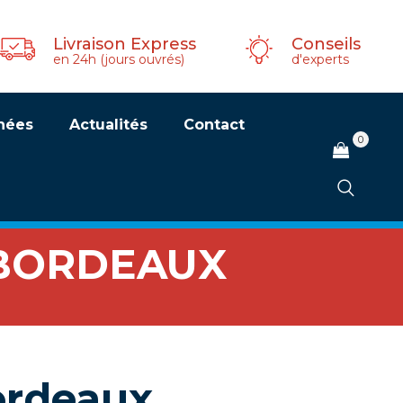
Livraison Express
Conseils
en 24h (jours ouvrés)
d'experts
hées
Actualités
Contact
0
 BORDEAUX
ordeaux