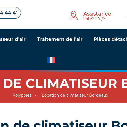
34 44 41
Assistance
24h/24 7j/7
sseur d’air
Traitement de l’air
Pièces détac
 DE CLIMATISEUR
Polypoles
Location de climatiseur Bordeaux
on de climatiseur B