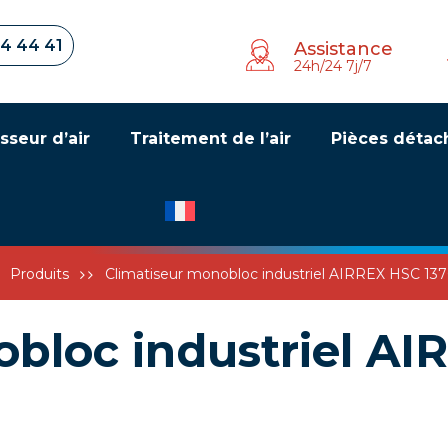
34 44 41
Assistance
24h/24 7j/7
sseur d’air
Traitement de l’air
Pièces détac
Produits
Climatiseur monobloc industriel AIRREX HSC 137
obloc industriel A