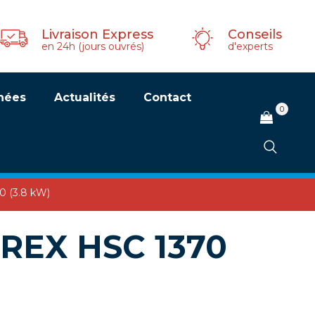
Livraison Express
Conseils
en 24h (jours ouvrés)
d'experts
hées
Actualités
Contact
0
0 (3.8 kW)
IRREX HSC 1370