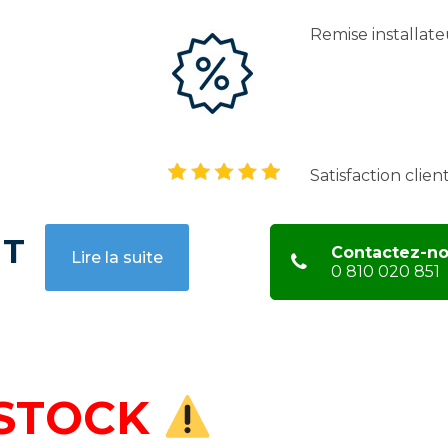
Remise installate
Satisfaction clien
HT
Contactez-n
Lire la suite
0 810 020 851
 STOCK