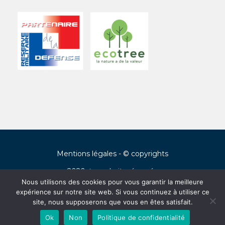
Mentions légales
- © copyrights
2020, tous droits réservés
Nous utilisons des cookies pour vous garantir la meilleure
expérience sur notre site web. Si vous continuez à utiliser ce
English
(
Anglais
)
Español
(
Espagnol
)
site, nous supposerons que vous en êtes satisfait.
Ok
Non
Politique de confidentialité