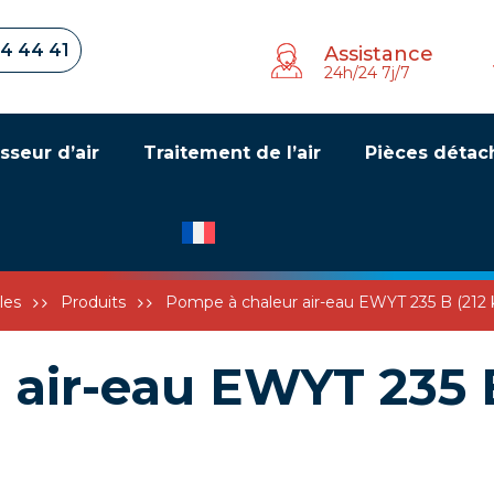
34 44 41
Assistance
24h/24 7j/7
sseur d’air
Traitement de l’air
Pièces détac
les
Produits
Pompe à chaleur air-eau EWYT 235 B (212
 air-eau EWYT 235 