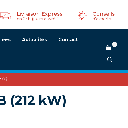
Livraison Express
Conseils
en 24h (jours ouvrés)
d'experts
hées
Actualités
Contact
0
 kW)
B (212 kW)