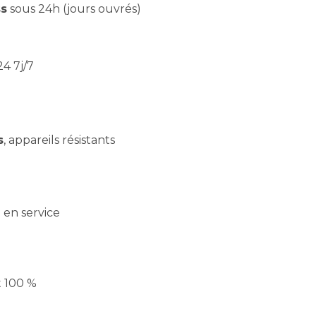
s
sous 24h (jours ouvrés)
4 7j/7
s
, appareils résistants
e en service
t 100 %