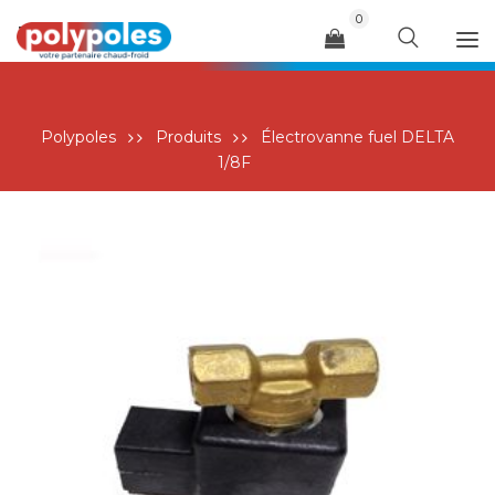
0
Menu
Polypoles
Produits
Électrovanne fuel DELTA
1/8F