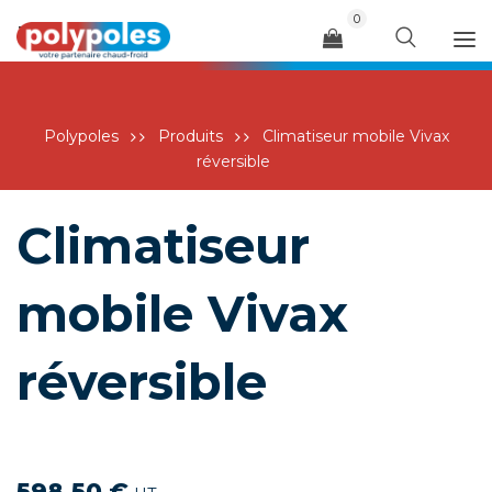
0
Menu
Polypoles
Produits
Climatiseur mobile Vivax
réversible
Climatiseur
mobile Vivax
réversible
598,50
€