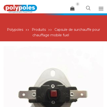
0
Menu
Polypoles
Produits
Capsule de surchauffe pour
chauffage mobile fuel