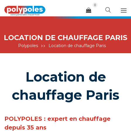
0
Menu
LOCATION DE CHAUFFAGE PARIS
Polypoles
Location de chauffage Paris
Location de
chauffage Paris
POLYPOLES : expert en chauffage
depuis 35 ans