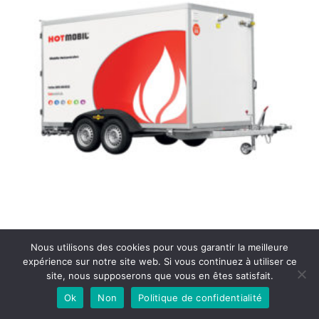
Chaudière mobile
(12)
Nous utilisons des cookies pour vous garantir la meilleure
expérience sur notre site web. Si vous continuez à utiliser ce
site, nous supposerons que vous en êtes satisfait.
Ok
Non
Politique de confidentialité