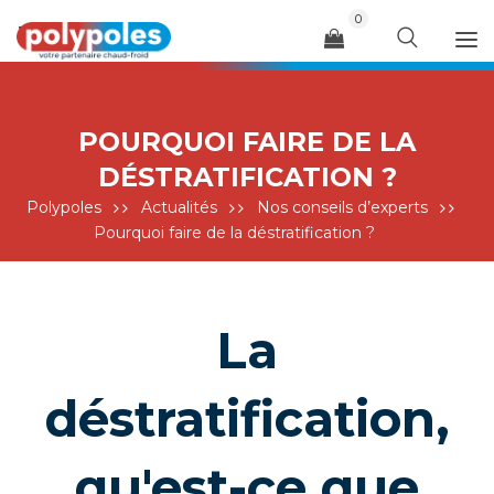
0
Menu
POURQUOI FAIRE DE LA
DÉSTRATIFICATION ?
Polypoles
Actualités
Nos conseils d’experts
Pourquoi faire de la déstratification ?
La
déstratification,
qu'est-ce que