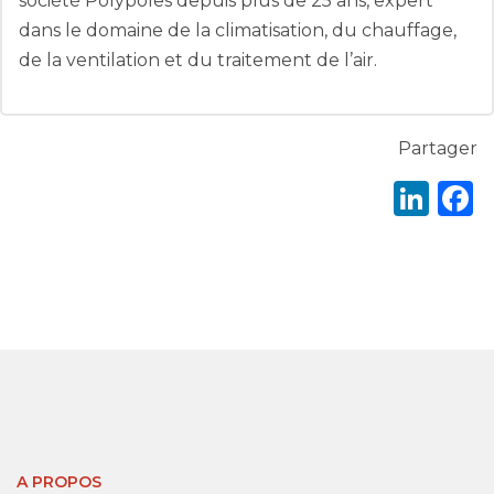
société Polypoles depuis plus de 25 ans, expert
dans le domaine de la climatisation, du chauffage,
de la ventilation et du traitement de l’air.
Partager
Lin
A PROPOS