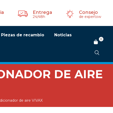
ia
Entrega
Consejo
24/48h
de expertow
Piezas de recambio
Noticias
0
NO HAY PRODUCTOS EN EL CARRITO.
ONADOR DE AIRE
dicionador de aire VIVAX