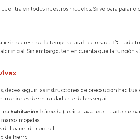
cuentra en todos nuestros modelos. Sirve para parar o p
o
»
si quieres que la temperatura baje o suba 1°C cada t
lor inicial. Sin embargo, ten en cuenta que la función 
 Vivax
es, debes seguir las instrucciones de precaución habitua
s instrucciones de seguridad que debes seguir:
n una
habitación
húmeda (cocina, lavadero, cuarto de baño
as manos mojadas.
s del panel de control.
o de hierro.