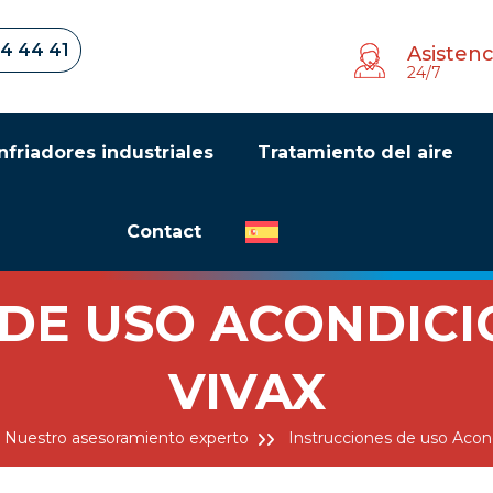
34 44 41
Asistenc
24/7
nfriadores industriales
Tratamiento del aire
Contact
 DE USO ACONDICI
VIVAX
Nuestro asesoramiento experto
Instrucciones de uso Acon