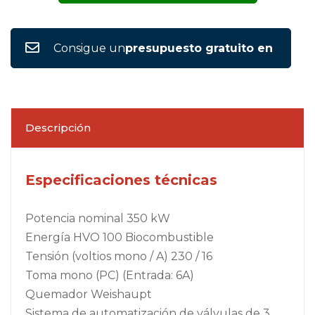
Consigue un
presupuesto gratuito en
Descripción
Especificaciones técnicas
Potencia nominal 350 kW
Energía HVO 100 Biocombustible
Tensión (voltios mono / A) 230 / 16
Toma mono (PC) (Entrada: 6A)
Quemador Weishaupt
Sistema de automatización de válvulas de 3