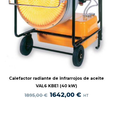
Calefactor radiante de infrarrojos de aceite
VAL6 KBE1 (40 kW)
El
El
1642,00
€
1895,00
€
HT
precio
precio
original
actual