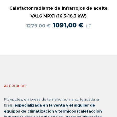
Calefactor radiante de infrarrojos de aceite
VAL6 MPX1 (16,3-18,3 kW)
El
El
1091,00
€
1279,00
€
HT
precio
precio
original
actual
era:
es:
1279,00 €.
1091,00 €.
ACERCA DE
Polypoles, empresa de tamaño humano, fundada en
1988,
especializada en la venta y el alquiler de
equipos de climatización y térmicos (calefacción