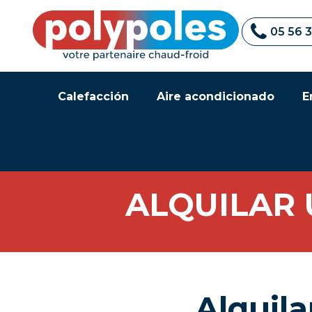
05 56 
Calefacción
Aire acondicionado
E
ALQUILAR
Alquila