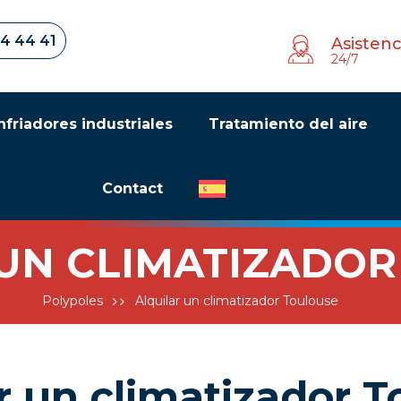
34 44 41
Asistenc
24/7
nfriadores industriales
Tratamiento del aire
Contact
 UN CLIMATIZADOR
Polypoles
Alquilar un climatizador Toulouse
r un climatizador 