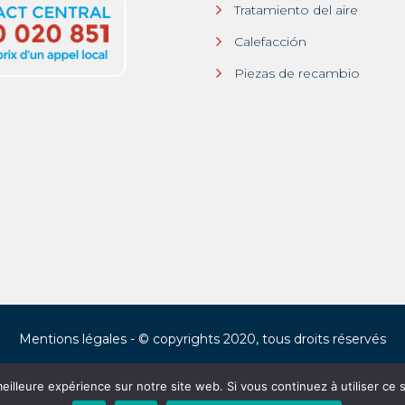
Tratamiento del aire
Calefacción
Piezas de recambio
Mentions légales
- © copyrights 2020, tous droits réservés
eilleure expérience sur notre site web. Si vous continuez à utiliser ce
Français
(
Francés
)
English
(
Inglés
)