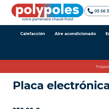
05 56 
Calefacción
Aire acondicionado
E
Polypol
Placa electróni