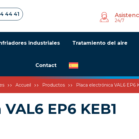
34 44 41
Asistenc
24/7
nfriadores industriales
Tratamiento del aire
Contact
es
Accueil
Productos
Placa electrónica VAL6 EP6 
ca VAL6 EP6 KEB1