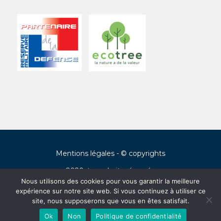
Mentions légales
- © copyrights
2020, tous droits réservés
Nous utilisons des cookies pour vous garantir la meilleure
expérience sur notre site web. Si vous continuez à utiliser ce
Français
(
Francés
)
English
(
Inglés
)
site, nous supposerons que vous en êtes satisfait.
Ok
Non
Politique de confidentialité