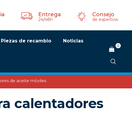
ia
Entrega
Consejo
24/48h
de expertow
Piezas de recambio
Noticias
0
NO HAY PRODUCTOS EN EL CARRITO.
ores de aceite móviles
ra calentadores