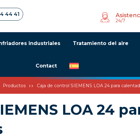
34 44 41
Asistenc
24/7
nfriadores industriales
Tratamiento del aire
Contact
Productos
Caja de control SIEMENS LOA 24 para calentad
 SIEMENS LOA 24 pa
s