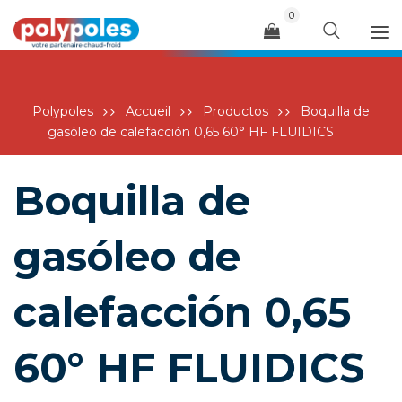
0
Menu
NO HAY PRODUCTOS EN EL CARRITO.
Polypoles
Accueil
Productos
Boquilla de
gasóleo de calefacción 0,65 60° HF FLUIDICS
Boquilla de
gasóleo de
calefacción 0,65
60° HF FLUIDICS