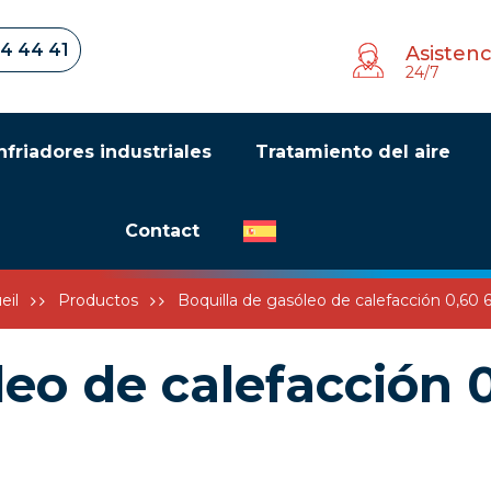
34 44 41
Asistenc
24/7
nfriadores industriales
Tratamiento del aire
Contact
eil
Productos
Boquilla de gasóleo de calefacción 0,60
leo de calefacción 