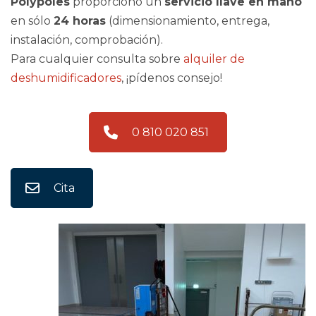
Polypoles
proporcionó un
servicio llave en mano
en sólo
24 horas
(dimensionamiento, entrega,
instalación, comprobación).
Para cualquier consulta sobre
alquiler de
deshumidificadores
, ¡pídenos consejo!
0 810 020 851
Cita