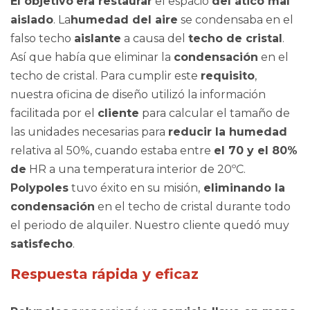
El objetivo
era restaurar
el espacio
del ático mal
aislado
. La
humedad del aire
se condensaba en el
falso techo
aislante
a causa del
techo de cristal
.
Así que había que eliminar la
condensación
en el
techo de cristal. Para cumplir este
requisito
,
nuestra oficina de diseño utilizó la información
facilitada por el
cliente
para calcular el tamaño de
las unidades necesarias para
reducir la humedad
relativa al 50%, cuando estaba entre
el 70 y el 80%
de
HR a una temperatura interior de 20ºC.
Polypoles
tuvo éxito en su misión,
eliminando la
condensación
en el techo de cristal durante todo
el periodo de alquiler. Nuestro cliente quedó muy
satisfecho
.
Respuesta rápida y eficaz