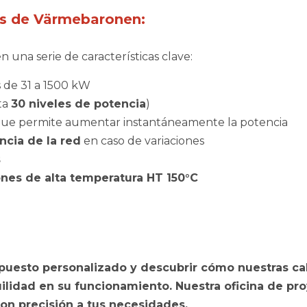
cas de Värmebaronen:
una serie de características clave:
 de 31 a 1500 kW
ta
30 niveles de potencia
)
que permite aumentar instantáneamente la potencia
encia de la red
en caso de variaciones
s
ones de alta temperatura HT 150°C
upuesto personalizado y descubrir cómo nuestras 
ilidad
en su funcionamiento.
Nuestra oficina de pr
on precisión a tus necesidades.