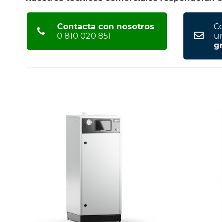
Contacta con nosotros
C
0 810 020 851
u
gr