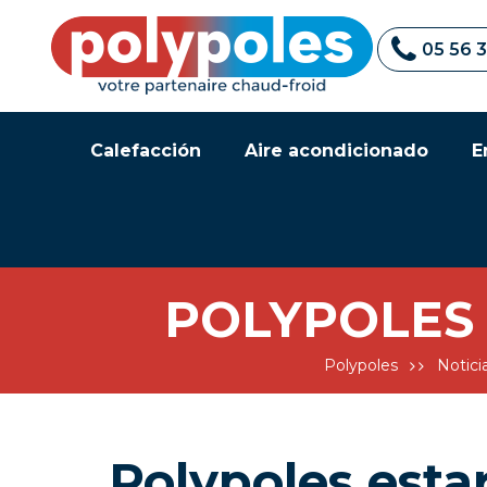
05 56 
Calefacción
Aire acondicionado
E
POLYPOLES 
Polypoles
Notici
Polypoles esta