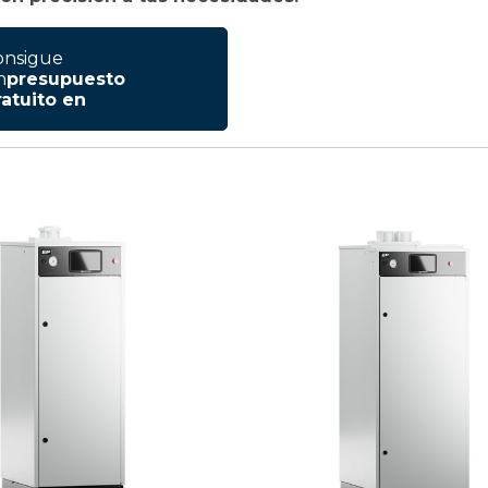
onsigue
n
presupuesto
atuito en