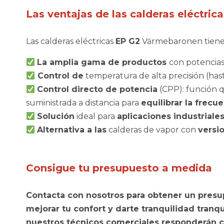
Las ventajas de las calderas eléctri
Las calderas eléctricas
EP G2
Värmebaronen tienen 
L
a amplia gama de productos
con potencias
Control de
temperatura de alta precisión (has
Control directo de potencia
(CPP): función 
suministrada a distancia para
equilibrar la frecu
Solución
ideal para
aplicaciones industriale
Alternativa a las
calderas de vapor con
versi
Consigue tu presupuesto a medida
Contacta con nosotros para obtener un pres
mejorar tu confort
y darte tranquilidad
tranqu
nuestros técnicos comerciales responderán c