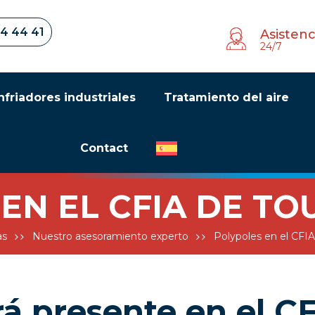
34 44 41
Asistenc
24/7
nfriadores industriales
Tratamiento del aire
Contact
EN EL CFIA DE TO
as
Nuestro asesoramiento experto
Polypoles en el CFI
rá presente en el C